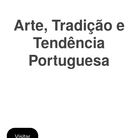
Arte, Tradição e
Tendência
Portuguesa
Na
Mercart
, unimos um colectivo de artistas e criadores
Portugueses para celebrar o melhor que Portugal tem
para oferecer. Desde peças artesanais, ilustrações e
design de autor até artigos que contam histórias de cada
região do país. Aqui, cada produto é uma pequena
janela para a cultura, tradição e inovação portuguesas.
Visitar