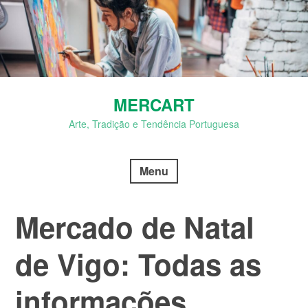
Skip
to
content
MERCART
Arte, Tradição e Tendência Portuguesa
Menu
Mercado de Natal
Blog
de Vigo​: Todas as
Mercart
informações