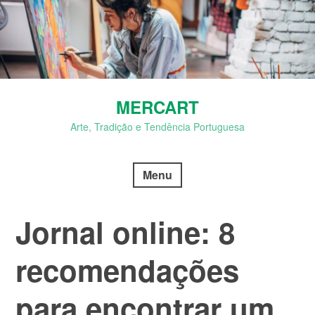
Skip
to
content
MERCART
Arte, Tradição e Tendência Portuguesa
Menu
Jornal online: 8
recomendações
para encontrar um