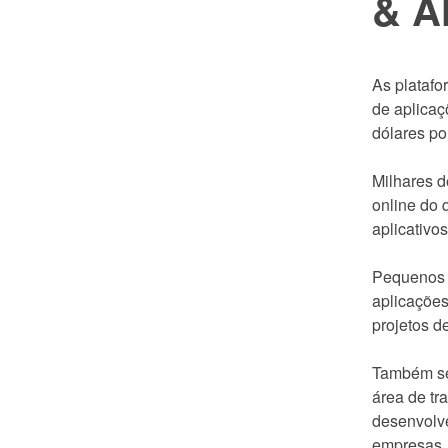
& A
As platafo
de aplicaç
dólares po
Milhares 
online do 
aplicativo
Pequenos 
aplicações
projetos d
Também se
área de tr
desenvolve
empresas.