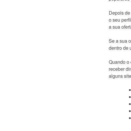
Depois de 
o seu perf
a sua ofert
Se a sua o
dentro de 
Quando o e
receber di
alguns sit