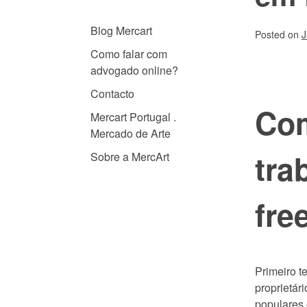
Blog Mercart
Posted on
J
Como falar com
advogado online?
Contacto
Com
Mercart Portugal .
Mercado de Arte
tra
Sobre a MercArt
fre
Primeiro t
proprietár
populares 