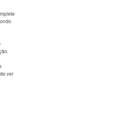
omplete
pondo
o
ção.
e
de ver