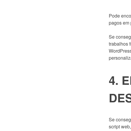
Pode enco
pagos em p
Se consegu
trabalhos 
WordPress
personaliz
4. 
DE
Se conseg
script web