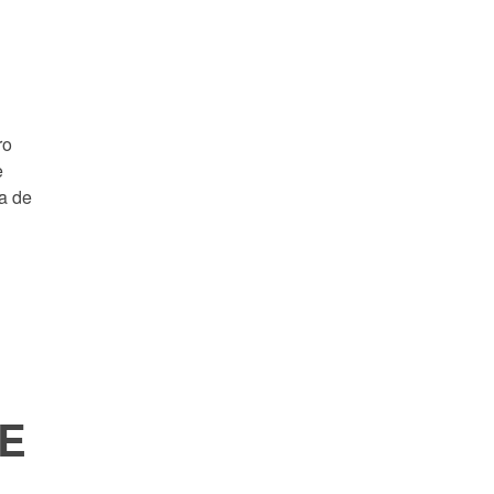
ro
e
ta de
E