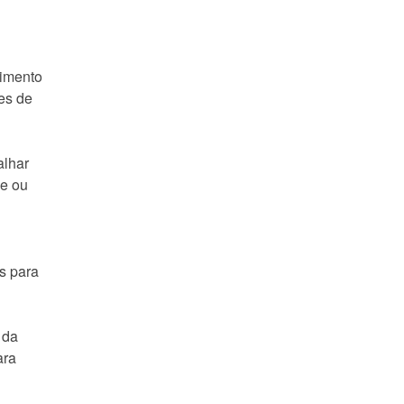
vimento
es de
alhar
ne ou
s para
 da
ara