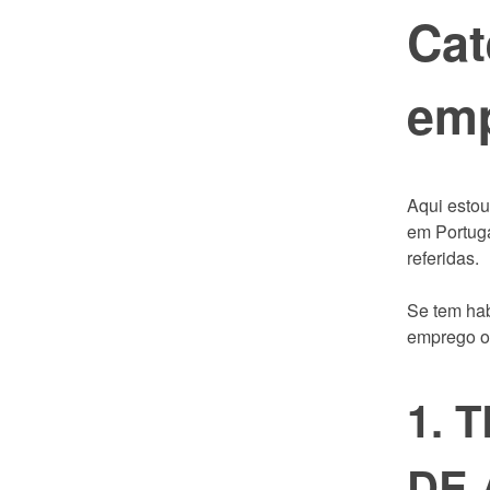
Cat
emp
Aqui estou
em Portuga
referidas.
Se tem ha
emprego on
1. 
DE 