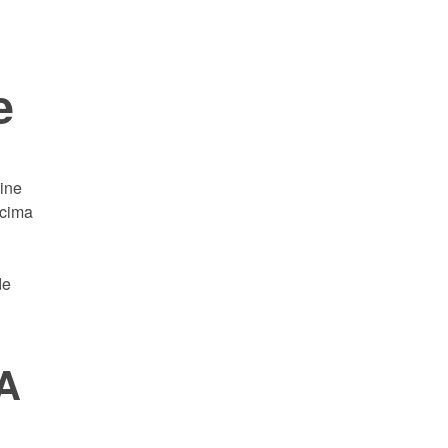
e
ine
acima
de
A