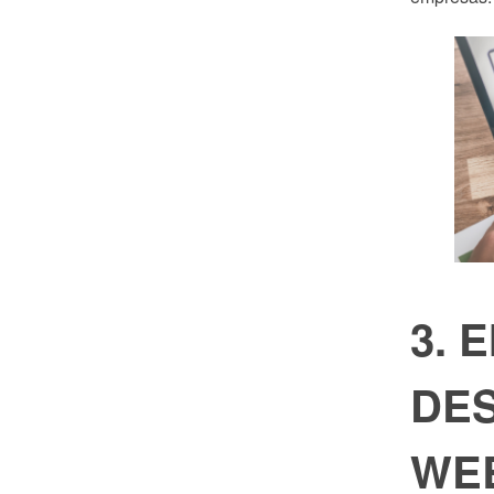
3. 
DE
WE